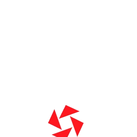
 especial para todas as mamães! Ao aderir ao nosso plano d
desconto exclusivo de 10%. Mas atenção, o tempo está acaban
ferta incrível! Na...